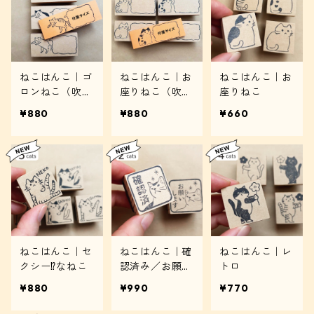
ねこはんこ｜ゴ
ねこはんこ｜お
ねこはんこ｜お
ロンねこ（吹き
座りねこ（吹き
座りねこ
出し）
出し）
¥880
¥880
¥660
ねこはんこ｜セ
ねこはんこ｜確
ねこはんこ｜レ
クシー⁉なねこ
認済み／お願い
トロ
します
¥880
¥990
¥770