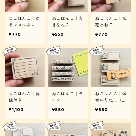
ねこはんこ｜ゆ
ねこはんこ｜大
ねこはんこ｜お
るマヌルネコ
きなねこ
花とねこ
¥770
¥550
¥770
ねこはんこ｜罫
ねこはんこ｜ラ
ねこはんこ｜体
線付き
イン
育座りねこ（吹
き出し）
¥1,100
¥880
¥880