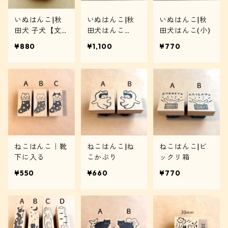
いぬはんこ|秋
いぬはんこ|秋
いぬはんこ|秋
田犬 子犬【文
田犬はんこ
田犬はんこ(小)
字入り】
（大）
¥880
¥1,100
¥770
ねこはんこ｜靴
ねこはんこ|ね
ねこはんこ|ビ
下に入る
こかぶり
ックリ箱
¥550
¥660
¥770