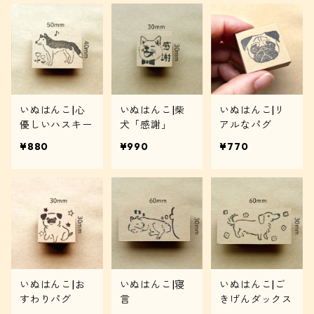
いぬはんこ|心
いぬはんこ|柴
いぬはんこ|リ
優しいハスキー
犬「感謝」
アルなパグ
¥880
¥990
¥770
いぬはんこ|お
いぬはんこ|寝
いぬはんこ|ご
すわりパグ
言
きげんダックス