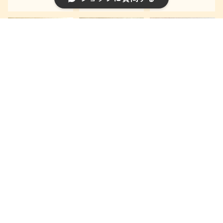
キーワードから探す
秋田｜秋田犬は
秋田｜こけし
秋田|なまはげ
んこセット
はんこセット
はんこ＜セリフ
入り＞
¥1,650
¥1,650
¥880
カテゴリから探す
保護犬・保護猫 応援商品
動物
季節もの
秋田|なまはげ
水引ハンコ
めでたはんこ