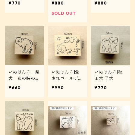
¥770
¥880
¥880
SOLD OUT
いぬはんこ｜柴
いぬはんこ|愛
いぬはんこ|秋
犬 あの時のポ
されゴールデン
田犬 子犬
ーズ
レトリーバー
¥660
¥990
¥770