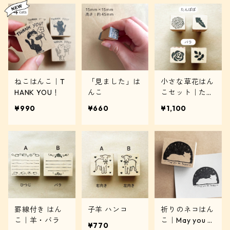
ねこはんこ｜T
「見ました」は
小さな草花はん
HANK YOU！
んこ
こセット｜たん
ぽぽ・バラ
¥990
¥660
¥1,100
罫線付き はん
子羊 ハンコ
祈りのネコはん
こ｜羊・バラ
こ｜May you b
¥770