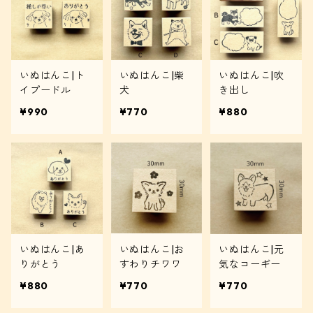
いぬはんこ|ト
いぬはんこ|柴
いぬはんこ|吹
イプードル
犬
き出し
¥990
¥770
¥880
いぬはんこ|あ
いぬはんこ|お
いぬはんこ|元
りがとう
すわりチワワ
気なコーギー
¥880
¥770
¥770