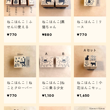
ねこはんこ｜ふ
ねこはんこ|黒
ねこはんこ｜リ
せんに使える
猫ちゃん
ース
¥770
¥880
¥770
ねこはんこ｜ね
ねこはんこ|ね
ねこはんこ｜小
ことクローバー
こに乗る少女
花はんこセット
【Aセット】
¥770
¥1,100
¥1,650