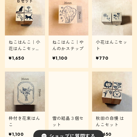
ねこはんこ｜小
ねこはんこ｜や
小花はんこセッ
花はんこセット
んのかステップ
ト
【Bセット】
¥1,650
¥1,100
¥770
枠付き花束はん
雪の結晶３個セ
秋田の自慢 は
こ
ット
んこセット
¥1,100
¥1,100
¥1,650
ショップに質問する