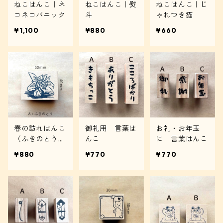
ねこはんこ｜ネ
ねこはんこ｜熨
ねこはんこ｜じ
コネコパニック
斗
ゃれつき猫
¥1,100
¥880
¥660
春の訪れはんこ
御礼用 言葉は
お礼・お年玉
（ふきのとう・
んこ
に 言葉はんこ
わらび）
¥880
¥770
¥770