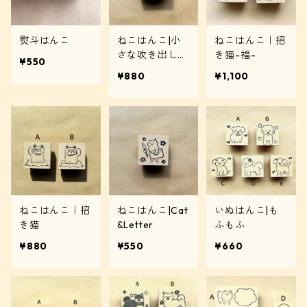
熨斗はんこ
ねこはんこ|小
ねこはんこ｜招
さな吹き出し付
き猫-福-
¥550
き
¥880
¥1,100
ねこはんこ｜招
ねこはんこ|Cat
いぬはんこ|も
き猫
&Letter
ふもふ
¥880
¥550
¥660